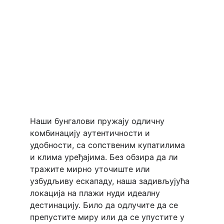
Наши бунгалови пружају одличну 
комбинацију аутентичности и 
удобности, са сопственим купатилима 
и клима уређајима. Без обзира да ли 
тражите мирно уточиште или 
узбудљиву ескападу, наша задивљујућа 
локација на плажи нуди идеалну 
дестинацију. Било да одлучите да се 
препустите миру или да се упустите у 