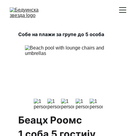
Собе на плажи за групе до 5 особа 
Беацх Роомс 
1 соба 5 гостију