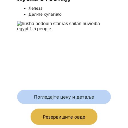
Лепеза 
Делите купатило
Погледајте цену и детаље
Резервишите овде