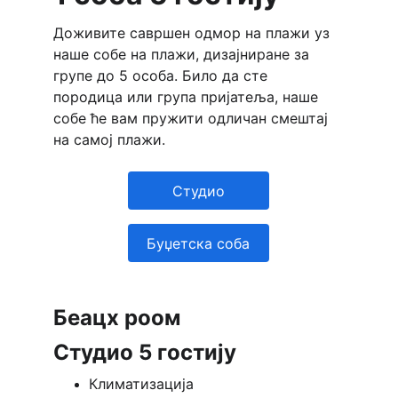
Доживите савршен одмор на плажи уз 
наше собе на плажи, дизајниране за 
групе до 5 особа. Било да сте 
породица или група пријатеља, наше 
собе ће вам пружити одличан смештај 
на самој плажи. 
Студио
Буџетска соба
Беацх роом 
Студио 5 гостију 
Климатизација 