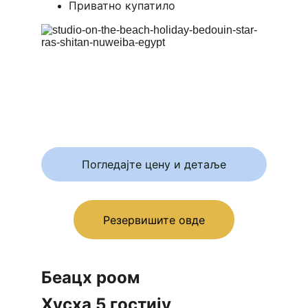
Приватно купатило
Погледајте цену и детаље
Резервишите овде
Беацх роом 
Хусха 5 гостију 